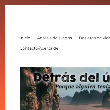
Detrás del último no va 
Porque alguien tenía que pensar en los peces
Inicio
Análisis de juegos
Dosieres de vi
Contacto/Acerca de