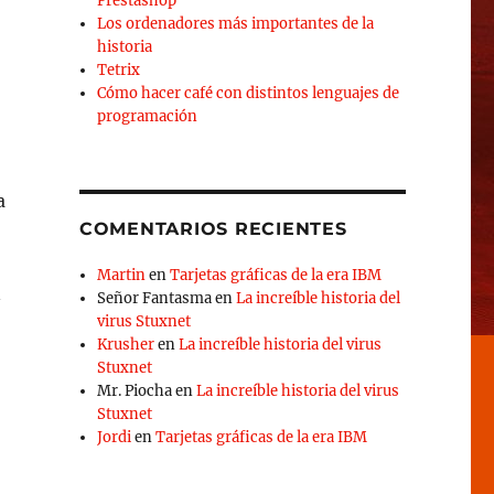
Prestashop
Los ordenadores más importantes de la
historia
Tetrix
Cómo hacer café con distintos lenguajes de
programación
a
COMENTARIOS RECIENTES
Martin
en
Tarjetas gráficas de la era IBM
n
Señor Fantasma
en
La increíble historia del
virus Stuxnet
Krusher
en
La increíble historia del virus
Stuxnet
Mr. Piocha
en
La increíble historia del virus
Juegos retro bien entendidos»
Stuxnet
Jordi
en
Tarjetas gráficas de la era IBM