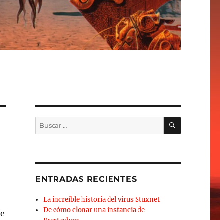
BUSCAR
Buscar
por:
ENTRADAS RECIENTES
La increíble historia del virus Stuxnet
De cómo clonar una instancia de
te