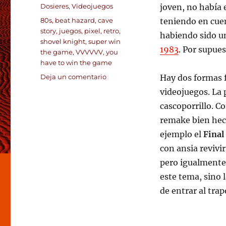
el
Categorías
Dosieres
,
Videojuegos
joven, no había 
Etiquetas
80s
,
beat hazard
,
cave
teniendo en cue
story
,
juegos
,
pixel
,
retro
,
habiendo sido un
shovel knight
,
super win
1983
. Por supue
the game
,
VVVVVV
,
you
have to win the game
en
Deja un comentario
Hay dos formas f
Juegos
videojuegos. La 
retro
cascoporrillo. C
bien
entendidos
remake bien hec
ejemplo el
Final
con ansia revivi
pero igualmente 
este tema, sino 
de entrar al trap