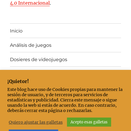
4.0 Internacional
.
Inicio
Análisis de juegos
Dosieres de videojuegos
Juegos gratis
¡Quietor!
Artículos destacados
Este blog hace uso de Cookies propias para mantener la
sesión de usuario, y de terceros para servicios de
estadísticas y publicidad. Cierra este mensaje o sigue
Mis «El mejor juego del año»
usando la web si estás de acuerdo. En caso contrario,
deberás cerrar esta página o rechazarlas.
Contacto/Acerca de
Quiero ajustar las galletas
Acepto esas galletas