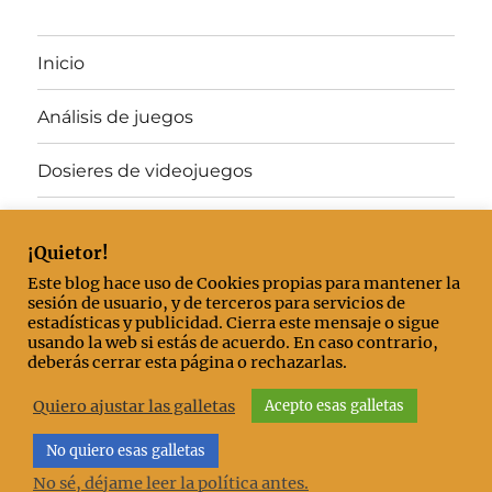
Inicio
Análisis de juegos
Dosieres de videojuegos
Juegos gratis
¡Quietor!
Artículos destacados
Este blog hace uso de Cookies propias para mantener la
sesión de usuario, y de terceros para servicios de
estadísticas y publicidad. Cierra este mensaje o sigue
Mis «El mejor juego del año»
usando la web si estás de acuerdo. En caso contrario,
deberás cerrar esta página o rechazarlas.
Contacto/Acerca de
Quiero ajustar las galletas
Acepto esas galletas
No quiero esas galletas
Detrás del último no va nadie
Política de cookies y
privacidad
Funciona gracias a WordPress
No sé, déjame leer la política antes.