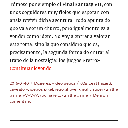
Tómese por ejemplo el
Final Fantasy VII
, con
unos seguidores muy fieles que esperan con
ansia revivir dicha aventura. Todo apunta de
que va a ser un churro, pero igualmente va a
vender como īdem. No voy a entrar a valorar
este tema, sino la que considero que es,
precisamente, la segunda forma de entrar al
trapo de la nostalgia: los juegos «retro».
«Juegos retro bien entendidos»
Continuar leyendo
Publicado
Categorías
Etiquetas
2016-01-10
Dosieres
,
Videojuegos
80s
,
beat hazard
,
el
cave story
,
juegos
,
pixel
,
retro
,
shovel knight
,
super win the
game
,
VVVVVV
,
you have to win the game
Deja un
en
comentario
Juegos
retro
bien
entendidos