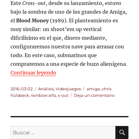
Este
Cross-out
, desde su lanzamiento, estuvo
bajo la sombra de uno de los grandes de Amiga,
el
Blood Money
(1989). El planteamiento es
muy similar: un shoot’em up vertical
dificilísimo en el que, dinero mediante,
configuraremos nuestra nave para arrasar con
todo. En este caso, submarinos que
compraremos a una especie de buzo alienígena.
«X-Out: retroanálisis»
Continuar leyendo
Publicado
Categorías
Etiquetas
2016-03-02
Análisis
,
Videojuegos
amiga
,
chris
el
en
hülsbeck
,
rainbow arts
,
x-out
Deja un comentario
X-
Out:
retroanálisi
BU
Buscar
por: