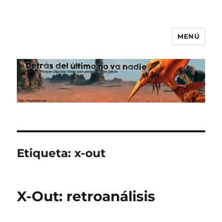
MENÚ
Detrás del último no va nadie
Etiqueta:
x-out
X-Out: retroanálisis