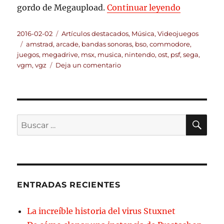
«Música de
gordo de Megaupload.
Continuar leyendo
Publicado
Categorías
2016-02-02
Artículos destacados
,
Música
,
Videojuegos
el
Etiquetas
amstrad
,
arcade
,
bandas sonoras
,
bso
,
commodore
,
juegos
,
megadrive
,
msx
,
musica
,
nintendo
,
ost
,
psf
,
sega
,
en
vgm
,
vgz
Deja un comentario
Música
de
videojuegos
clásicos
BU
Buscar
por:
ENTRADAS RECIENTES
La increíble historia del virus Stuxnet