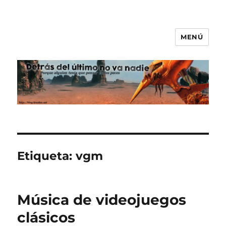
MENÚ
Detrás del último no va nadie
Etiqueta:
vgm
Música de videojuegos
clásicos