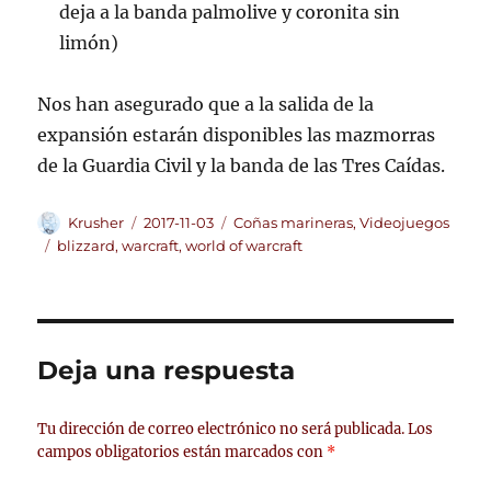
deja a la banda palmolive y coronita sin
limón)
Nos han asegurado que a la salida de la
expansión estarán disponibles las mazmorras
de la Guardia Civil y la banda de las Tres Caídas.
Autor
Publicado
Categorías
Krusher
2017-11-03
Coñas marineras
,
Videojuegos
el
Etiquetas
blizzard
,
warcraft
,
world of warcraft
Deja una respuesta
Tu dirección de correo electrónico no será publicada.
Los
campos obligatorios están marcados con
*