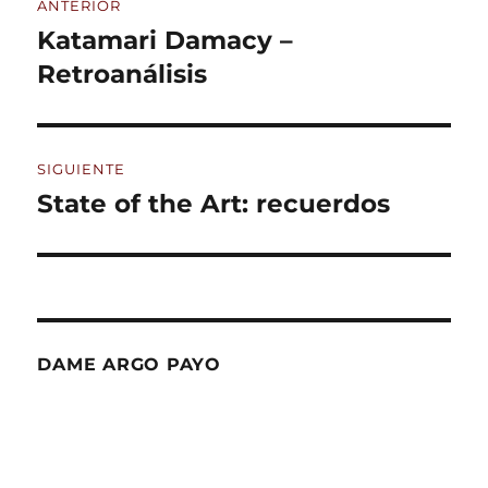
ANTERIOR
de
Katamari Damacy –
Entrada
anterior:
Retroanálisis
entradas
SIGUIENTE
State of the Art: recuerdos
Entrada
siguiente:
DAME ARGO PAYO