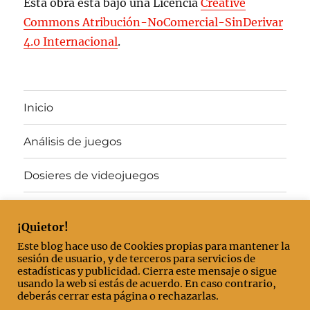
Esta obra está bajo una Licencia
Creative
Commons Atribución-NoComercial-SinDerivar
4.0 Internacional
.
Inicio
Análisis de juegos
Dosieres de videojuegos
Juegos gratis
¡Quietor!
Artículos destacados
Este blog hace uso de Cookies propias para mantener la
sesión de usuario, y de terceros para servicios de
estadísticas y publicidad. Cierra este mensaje o sigue
Mis «El mejor juego del año»
usando la web si estás de acuerdo. En caso contrario,
deberás cerrar esta página o rechazarlas.