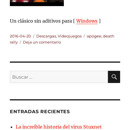
Un clásico sin aditivos para [
Windows
]
Publicado
Categorías
Etiquetas
2016-04-20
Descargas
,
Videojuegos
apogee
,
death
el
en
rally
Deja un comentario
Death
Rally
Classic
BU
Buscar
por:
ENTRADAS RECIENTES
La increíble historia del virus Stuxnet