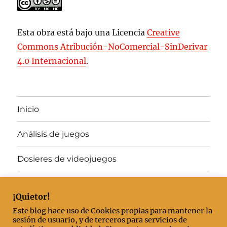
Esta obra está bajo una Licencia
Creative
Commons Atribución-NoComercial-SinDerivar
4.0 Internacional
.
Inicio
Análisis de juegos
Dosieres de videojuegos
Juegos gratis
¡Quietor!
Artículos destacados
Este blog hace uso de Cookies propias para mantener la
sesión de usuario, y de terceros para servicios de