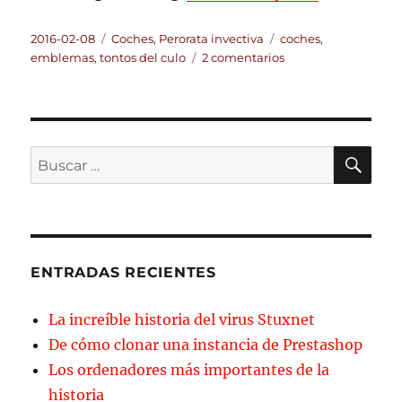
Publicado
Categorías
Etiquetas
2016-02-08
Coches
,
Perorata invectiva
coches
,
el
en
emblemas
,
tontos del culo
2 comentarios
Truñing-
branding
BU
Buscar
por:
ENTRADAS RECIENTES
La increíble historia del virus Stuxnet
De cómo clonar una instancia de Prestashop
Los ordenadores más importantes de la
historia