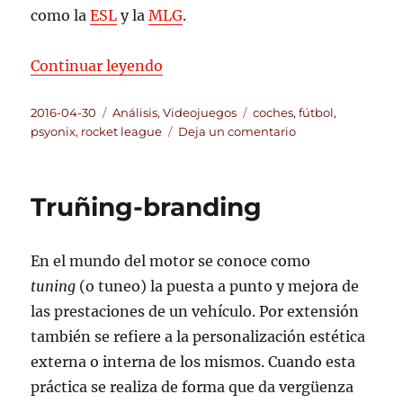
como la
ESL
y la
MLG
.
«Rocket League: impresiones»
Continuar leyendo
Publicado
Categorías
Etiquetas
2016-04-30
Análisis
,
Videojuegos
coches
,
fútbol
,
el
en
psyonix
,
rocket league
Deja un comentario
Rocket
League:
impresiones
Truñing-branding
En el mundo del motor se conoce como
tuning
(o tuneo) la puesta a punto y mejora de
las prestaciones de un vehículo. Por extensión
también se refiere a la personalización estética
externa o interna de los mismos. Cuando esta
práctica se realiza de forma que da vergüenza