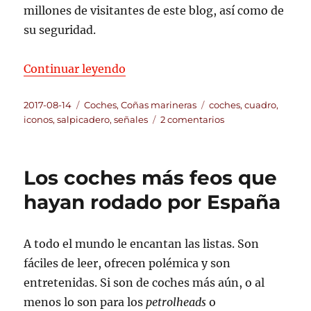
millones de visitantes de este blog, así como de
su seguridad.
«Luces del salpicadero del coche 
Continuar leyendo
Publicado
Categorías
Etiquetas
2017-08-14
Coches
,
Coñas marineras
coches
,
cuadro
,
el
en
iconos
,
salpicadero
,
señales
2 comentarios
Luces
del
salpicadero
Los coches más feos que
del
coche
hayan rodado por España
y
su
explicación
A todo el mundo le encantan las listas. Son
fáciles de leer, ofrecen polémica y son
entretenidas. Si son de coches más aún, o al
menos lo son para los
petrolheads
o