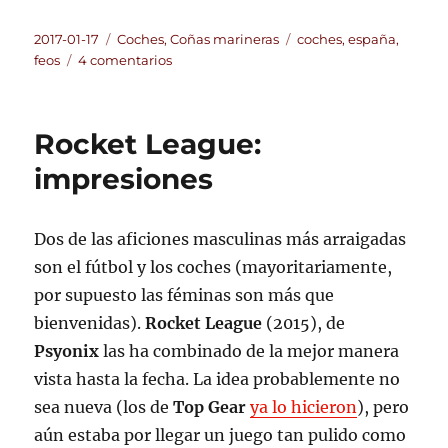
Publicado
Categorías
Etiquetas
2017-01-17
Coches
,
Coñas marineras
coches
,
españa
,
el
en
feos
4 comentarios
Los
coches
más
Rocket League:
feos
que
impresiones
hayan
rodado
por
Dos de las aficiones masculinas más arraigadas
España
son el fútbol y los coches (mayoritariamente,
por supuesto las féminas son más que
bienvenidas).
Rocket League
(2015), de
Psyonix
las ha combinado de la mejor manera
vista hasta la fecha. La idea probablemente no
sea nueva (los de
Top Gear
ya lo hicieron
), pero
aún estaba por llegar un juego tan pulido como